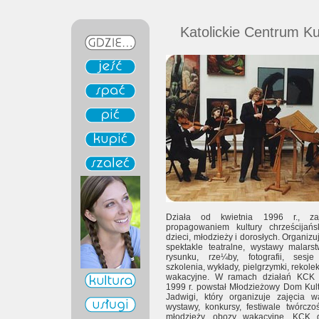
Katolickie Centrum Ku
Działa od kwietnia 1996 r., za
propagowaniem kultury chrześcijańs
dzieci, młodzieży i dorosłych. Organizu
spektakle teatralne, wystawy malarstw
rysunku, rze¼by, fotografii, sesj
szkolenia, wykłady, pielgrzymki, rekole
wakacyjne. W ramach działań KCK 
1999 r. powstał Młodzieżowy Dom Kult
Jadwigi, który organizuje zajęcia w
wystawy, konkursy, festiwale twórczoś
młodzieży, obozy wakacyjne. KCK 