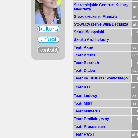
Staromiejskie Centrum Kultury
ul.
Młodzieży
Stowarzyszenie Mandala
os.
Stowarzyszenie Willa Decjusza
ul.
Szlaki Małopolski
ul.
Sztuka Architektury
Teatr Akne
os.
Teatr Atelier
ul.
Teatr Barakah
ul.
Teatr Dialog
ul.
Teatr im. Juliusza Słowackiego
pl.
Teatr KTO
ul.
Teatr Ludowy
os.
Teatr MIST
os.
Teatr Mumerus
ul.
Teatr Profilaktyczny
ul.
Teatr Proscenium
Teatr PWST
ul. 