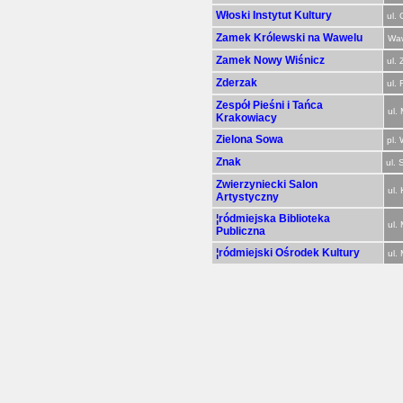
Włoski Instytut Kultury
ul.
Zamek Królewski na Wawelu
Waw
Zamek Nowy Wiśnicz
ul.
Zderzak
ul. 
Zespół Pieśni i Tańca
ul.
Krakowiacy
Zielona Sowa
pl. 
Znak
ul.
Zwierzyniecki Salon
ul.
Artystyczny
¦ródmiejska Biblioteka
ul.
Publiczna
¦ródmiejski Ośrodek Kultury
ul. 