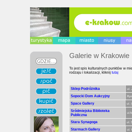
Galerie w Krakowie
To jest spis kulturalnych punktów w mi
rodzaju i lokalizacji, kliknij
tutaj
Sklep Podróżnika
ul.
Sopocki Dom Aukcyjny
Ryn
Space Gallery
ul. 
Sródmiejska Biblioteka
ul.
Publiczna
Stara Synagoga
ul.
Starmach Gallery
ul.