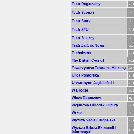
Teatr Regionalny
ul.
Teatr Scena i
os. 
Teatr Stary
ul. 
Teatr STU
Al. 
Teatr Zależny
ul.
Teatr £a¼nia Nowa
os.
Techniczna
ul.
The British Council
Ryn
Towarzystwo Teatralne Miszung
pl.
Ulica Pomorska
ul.
Uniwersytet Jagielloński
ul.
W Drodze
ul. 
Wieża Ratuszowa
Ryn
Wojskowy Ośrodek Kultury
ul. 
Wrzos
ul.
Wyzsza Skola Europejska
ul.
Wyższa Szkoła Ekonomii i
ul. 
Informatyki