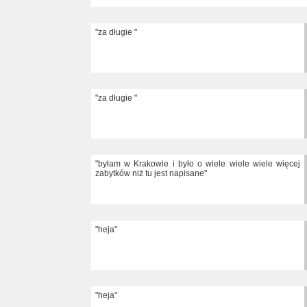
"za długie "
"za długie "
"byłam w Krakowie i było o wiele wiele wiele więcej
zabytków niż tu jest napisane"
"heja"
"heja"