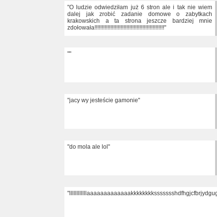
"O ludzie odwiedziłam już 6 stron ale i tak nie wiem
dalej jak zrobić zadanie domowe o zabytkach
krakowskich a ta strona jeszcze bardziej mnie
zdołowała!!!!!!!!!!!!!!!!!!!!!!!!!!!!!!!!!!!!!!!!!!!!!!!!"
""
"jacy wy jesteście gamonie"
"do mola ale lol"
"llllllllllllaaaaaaaaaaaaakkkkkkkkssssssshdfhgjcfbrjydg