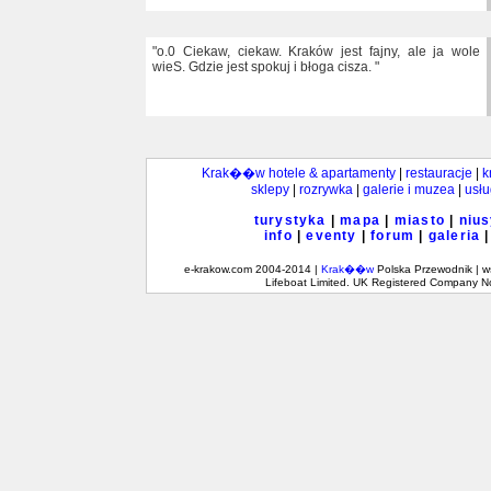
"o.0 Ciekaw, ciekaw. Kraków jest fajny, ale ja wole
wieS. Gdzie jest spokuj i błoga cisza. "
Krak��w hotele & apartamenty
|
restauracje
|
k
sklepy
|
rozrywka
|
galerie i muzea
|
usłu
turystyka
|
mapa
|
miasto
|
niu
info
|
eventy
|
forum
|
galeria
e-krakow.com 2004-2014 |
Krak��w
Polska Przewodnik | w
Lifeboat Limited. UK Registered Company 