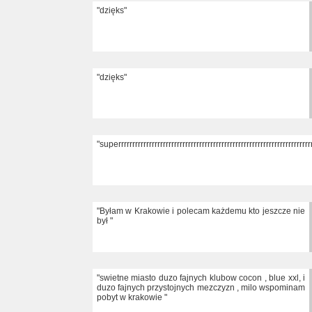
"dzięks"
"dzięks"
"superrrrrrrrrrrrrrrrrrrrrrrrrrrrrrrrrrrrrrrrrrrrrrrrrrrrrrrrrrrrrrrrrrrrr
"Byłam w Krakowie i polecam każdemu kto jeszcze nie
był "
"swietne miasto duzo fajnych klubow cocon , blue xxl, i
duzo fajnych przystojnych mezczyzn , milo wspominam
pobyt w krakowie "