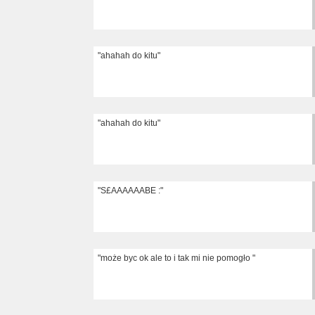
"ahahah do kitu"
"ahahah do kitu"
"S£AAAAAABE :"
"może byc ok ale to i tak mi nie pomogło "