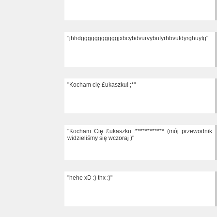
"jhhdgggggggggggjxbcybdvurvybufyrhbvufdyrghuytg"
"Kocham cię £ukaszku! ;*"
"Kocham Cię £ukaszku :************ (mój przewodnik
widzieliśmy się wczoraj )"
"hehe xD :) thx :)"