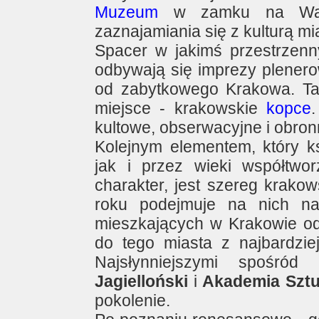
Muzeum
w zamku na Wawe
zaznajamiania się z kulturą m
Spacer w jakimś przestrzen
odbywają się imprezy plenero
od zabytkowego Krakowa. Tak
miejsce - krakowskie
kopce
kultowe, obserwacyjne i obron
Kolejnym elementem, który ks
jak i przez wieki współtworz
charakter, jest szereg krako
roku podejmuje na nich 
mieszkających w Krakowie od u
do tego miasta z najbardzie
Najsłynniejszymi spośró
Jagielloński
i
Akademia Sztu
pokolenie.