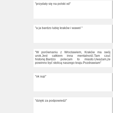
"przydały się na polski xd"
"a ja bardzo lubię kraków i wawel "
"W porównaniu z Wrocławiem, Kraków ma swój
urok.Jest całkiem inna mentalność.Tam czuć
historię.Bardzo polecam to miasto.Uważam,że
powinno być stolicą naszego kraju.Pozdrawiam"
"ok sup"
"dzięki za podpowiedż"