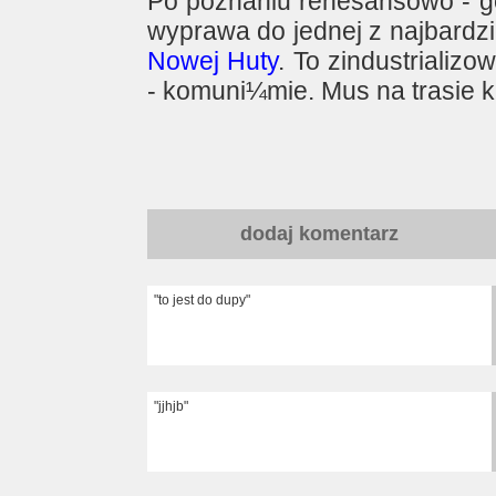
Po poznaniu renesansowo - g
wyprawa do jednej z najbardzie
Nowej Huty
. To zindustrializ
- komuni¼mie. Mus na trasie
dodaj komentarz
"to jest do dupy"
"jjhjb"