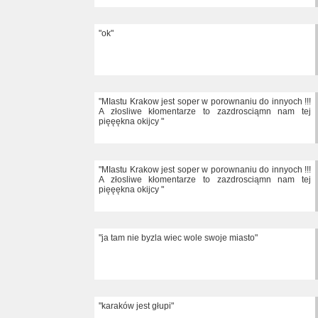
"ok"
"MIastu Krakow jest soper w porownaniu do innyoch !!!
A złosliwe kłomentarze to zazdrosciąmn nam tej
pięęękna okijcy "
"MIastu Krakow jest soper w porownaniu do innyoch !!!
A złosliwe kłomentarze to zazdrosciąmn nam tej
pięęękna okijcy "
"ja tam nie byzla wiec wole swoje miasto"
"karaków jest głupi"