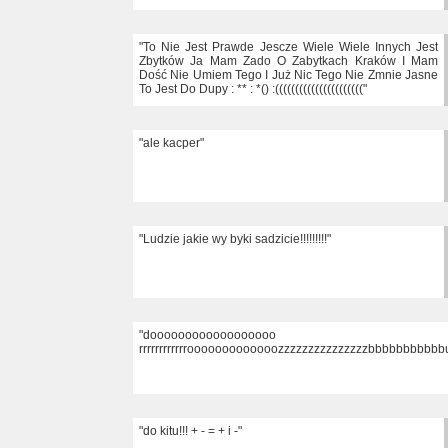
"To Nie Jest Prawde Jescze Wiele Wiele Innych Jest
Zbytków Ja Mam Zado O Zabytkach Kraków I Mam
Dość Nie Umiem Tego I Już Nic Tego Nie Zmnie Jasne
To Jest Do Dupy : ** : *() :(((((((((((((((((((((("
"ale kacper"
"Ludzie jakie wy byki sadzicie!!!!!!!!!"
"doooooooooooooooooo kkkkkkkkkkkkkkkk
rrrrrrrrrrrrooooooooooooozzzzzzzzzzzzzzzbbbbbbbbbbbuu
"do kitu!!! + - = + i -"