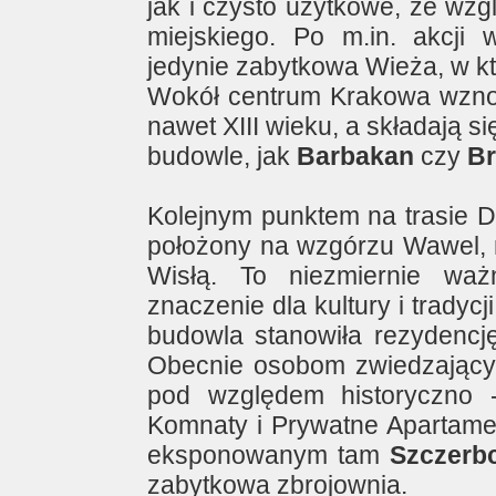
jak i czysto użytkowe, ze wzgl
miejskiego. Po m.in. akcji
jedynie zabytkowa Wieża, w kt
Wokół centrum Krakowa wznos
nawet XIII wieku, a składają 
budowle, jak
Barbakan
czy
Br
Kolejnym punktem na trasie D
położony na wzgórzu Wawel, 
Wisłą. To niezmiernie wa
znaczenie dla kultury i tradyc
budowla stanowiła rezydencj
Obecnie osobom zwiedzającym
pod względem historyczno -
Komnaty i Prywatne Apartamen
eksponowanym tam
Szczerb
zabytkowa zbrojownia.