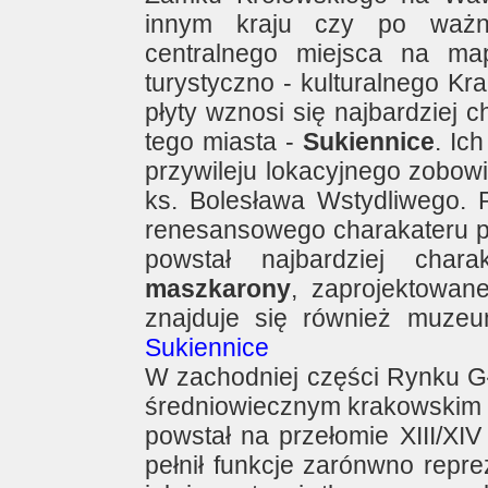
innym kraju czy po ważny
centralnego miejsca na map
turystyczno - kulturalnego K
płyty wznosi się najbardziej 
tego miasta -
Sukiennice
. Ic
przywileju lokacyjnego zobowi
ks. Bolesława Wstydliwego. P
renesansowego charakateru p
powstał najbardziej char
maszkarony
, zaprojektowan
znajduje się również muz
Sukiennice
W zachodniej części Rynku G
średniowiecznym krakowskim
powstał na przełomie XIII/XIV
pełnił funkcje zarónwno repr