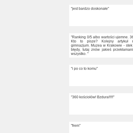
"jest bardzo doskonałe"
"Ranking 0/5 albo wartości ujemne. 3
Kto to pisze? Kolejny artykuł 
gimnazjum. Muzea w Krakowie - stek
błędy, tutaj znów jakieś przekłamani
wszystko. "
"i po co to komu"
"360 kościołów! Bzdura!!!!!"
"frem"