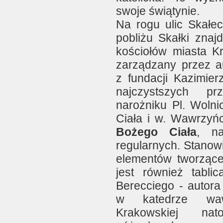
swoje świątynie.
Na rogu ulic Skałec
pobliżu Skałki znajd
kościołów miasta 
zarządzany przez 
z fundacji Kazimier
najczystszych p
narożniku Pl. Wolni
Ciała i w. Wawrzyń
Bożego Ciała
, n
regularnych. Stanow
elementów tworząceg
jest również tabli
Berecciego - autora
w katedrze wawe
Krakowskiej na