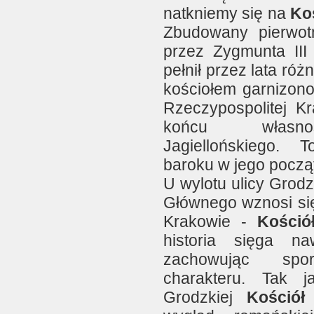
natkniemy się na
Koś
Zbudowany pierwot
przez Zygmunta III
pełnił przez lata róż
kościołem garnizon
Rzeczypospolitej Kr
końcu własnoś
Jagiellońskiego. 
baroku w jego począ
U wylotu ulicy Grodz
Głównego wznosi się
Krakowie -
Kośció
historia sięga n
zachowując sp
charakteru. Tak 
Grodzkiej
Kościół