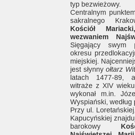
typ bezwieżowy.
Centralnym punkte
sakralnego Krako
Kościół Mariac
wezwaniem Najśw
Sięgający swym p
okresu przedlokacyjn
miejskiej. Najcennie
jest słynny
ołtarz W
latach 1477-89, 
witraże z XIV wieku
wykonał m.in. Józe
Wyspiański, według p
Przy ul. Loretańskiej
Kapucyńskiej znajduj
barokowy
Koś
Najświętszej Mari