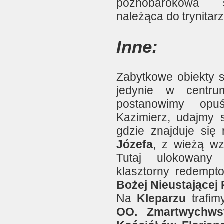
póżnobarokowa św
należąca do trynitar
Inne:
Zabytkowe obiekty s
jedynie w centr
postanowimy opu
Kazimierz, udajmy 
gdzie znajduje się
Józefa
, z wieżą w
Tutaj ulokowany 
klasztorny redempt
Bożej Nieustającej
Na
Kleparzu
trafi
OO. Zmartwychws