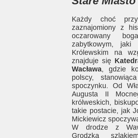
Stare Miasto
Każdy choć przy
zaznajomiony z his
oczarowany boga
zabytkowym, jaki
Królewskim na wz
znajduje się
Katedr
Wacława
, gdzie ko
polscy, stanowiąc
spoczynku. Od Wła
Augusta II Mocne
królweskich, biskup
takie postacie, jak 
Mickiewicz spoczywaj
W drodze z Wawe
Grodzką szlakie