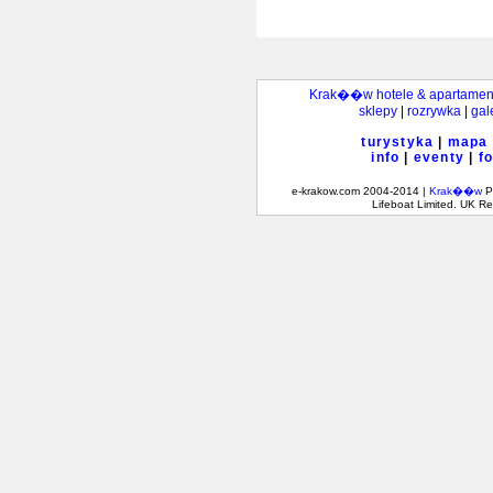
Krak��w hotele & apartamen
sklepy
|
rozrywka
|
gal
turystyka
|
mapa
info
|
eventy
|
f
e-krakow.com 2004-2014 |
Krak��w
Po
Lifeboat Limited. UK 