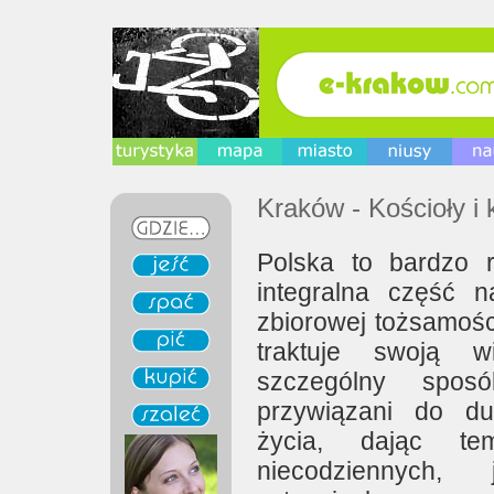
Kraków - Kościoły i 
Polska to bardzo re
integralna część nas
zbiorowej tożsamości
traktuje swoją w
szczególny spos
przywiązani do d
życia, dając t
niecodziennych,