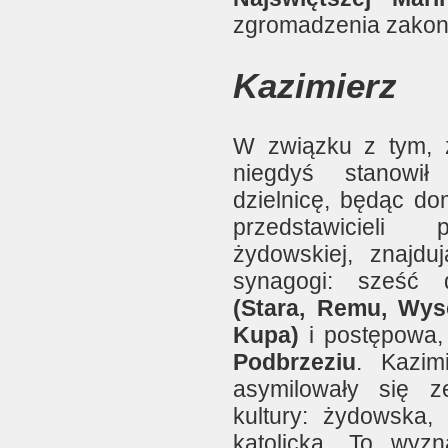
zgromadzenia zako
Kazimierz
W związku z tym, 
niegdyś stanowił
dzielnicę, będąc do
przedstawicieli 
żydowskiej, znajduj
synagogi: sześć 
(Stara, Remu, Wys
Kupa)
i postępowa, 
Podbrzeziu
. Kazim
asymilowały się 
kultury: żydowska,
katolicka. To wyz