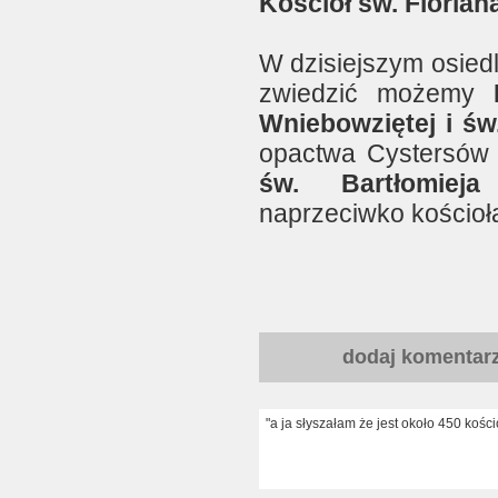
Kościół św. Floriana
W dzisiejszym osied
zwiedzić możemy
Wniebowziętej i ś
opactwa Cystersów 
św. Bartłomieja
naprzeciwko kościoł
dodaj komentar
"a ja słyszałam że jest około 450 kościo