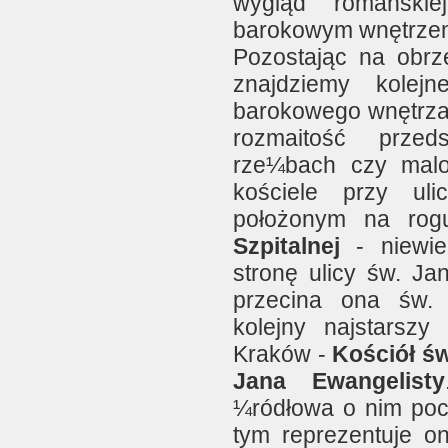
wygląd romańskie
barokowym wnętrze
Pozostając na obr
znajdziemy kolej
barokowego wnętrza,
rozmaitość prze
rze¼bach czy malo
kościele przy ul
położonym na rog
Szpitalnej
- niewie
stronę ulicy św. Ja
przecina ona św.
kolejny najstarszy
Kraków -
Kościół św
Jana Ewangelisty
¼ródłowa o nim poc
tym reprezentuje o