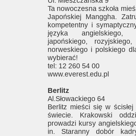
Ul. Mieszczańska 9
Ta nowoczesna szkoła mieśc
Japońskiej Manggha. Zatru
kompetentny i symaptyczny
języka angielskiego, f
japońskiego, rozyjskiego
norweskiego i polskiego d
wybierać!
tel: 12 260 54 00
www.everest.edu.pl
Berlitz
Al.Słowackiego 64
Berlitz mieści się w ścisł
świecie. Krakowski oddz
prowadzi kursy angielskiego
in. Staranny dobór kadr