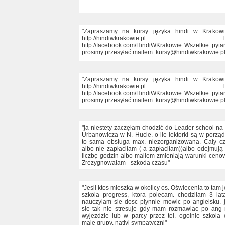
"Zapraszamy na kursy języka hindi w Krakowi
http://hindiwkrakowie.pl l
http://facebook.com/HindiWKrakowie Wszelkie pyta
prosimy przesyłać mailem: kursy@hindiwkrakowie.pl
"Zapraszamy na kursy języka hindi w Krakowi
http://hindiwkrakowie.pl l
http://facebook.com/HindiWKrakowie Wszelkie pyta
prosimy przesyłać mailem: kursy@hindiwkrakowie.pl
"ja niestety zaczęłam chodzić do Leader school na 
Urbanowicza w N. Hucie. o ile lektorki są w porzą
to sama obsługa max. niezorganizowana. Cały c
albo nie zapłaciłam ( a zapłaciłam))albo odejmują
liczbę godzin albo mailem zmieniają warunki ceno
Zrezygnowałam - szkoda czasu"
"Jesli ktos mieszka w okolicy os. Oświecenia to tam j
szkola progress, ktora polecam. chodzilam 3 lat
nauczylam sie dosc plynnie mowic po angielsku. 
sie tak nie stresuje gdy mam rozmawiac po ang
wyjezdzie lub w parcy przez tel. ogolnie szkola 
male grupy. nativi sympatyczni"