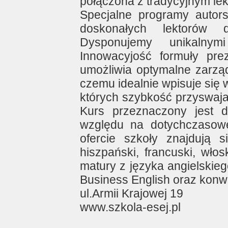
połączona z tradycyjnym lek
Specjalne programy autor
doskonałych lektorów 
Dysponujemy unikalnym
Innowacyjość formuły pre
umożliwia optymalne zarzą
czemu idealnie wpisuje się 
których szybkość przyswaja
Kurs przeznaczony jest d
względu na dotychczasow
ofercie szkoły znajdują si
hiszpański, francuski, wło
matury z języka angielskieg
Business English oraz konw
ul.Armii Krajowej 19
www.szkola-esej.pl