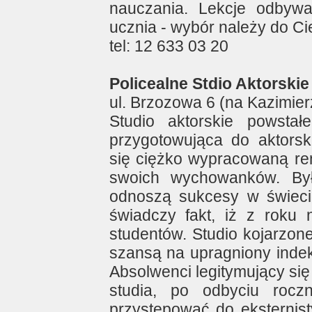
nauczania. Lekcje odbyw
ucznia - wybór należy do Ci
tel: 12 633 03 20
Policealne Stdio Aktorskie
ul. Brzozowa 6 (na Kazimier
Studio aktorskie powsta
przygotowująca do aktors
się ciężko wypracowaną re
swoich wychowanków. Był
odnoszą sukcesy w świecie
świadczy fakt, iż z roku
studentów. Studio kojarzone
szansą na upragniony indek
Absolwenci legitymujący s
studia, po odbyciu rocz
przystępować do eksternis