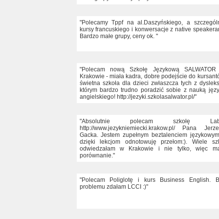
"Polecamy Tppf na al.Daszyńskiego, a szczegól
kursy francuskiego i konwersacje z native speakera
Bardzo małe grupy, ceny ok. "
"Polecam nową Szkołę Językową SALWATOR
Krakowie - miała kadra, dobre podejście do kursant
świetna szkoła dla dzieci zwłaszcza tych z dysleks
którym bardzo trudno poradzić sobie z nauką jęz
angielskiego! http://jezyki.szkolasalwator.pl/"
"Absolutnie polecam szkołę Lab
http://www.jezykniemiecki.krakow.pl/ Pana Jerz
Gacka. Jestem zupełnym beztalenciem językowy
dzięki lekcjom odnotowuję przełom:). Wiele sz
odwiedzałam w Krakowie i nie tylko, więc m
porównanie."
"Polecam Poliglotę i kurs Business English. 
problemu zdałam LCCI :)"