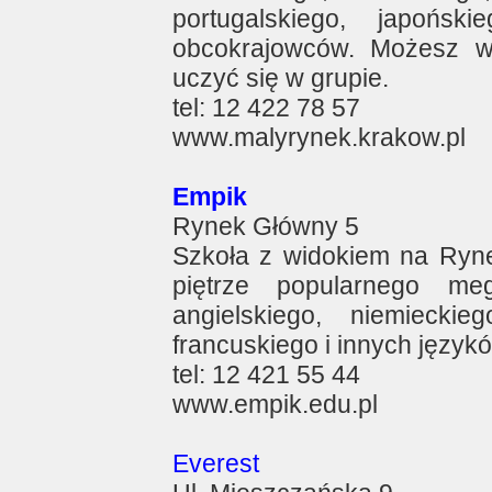
portugalskiego, japońsk
obcokrajowców. Możesz wy
uczyć się w grupie.
tel: 12 422 78 57
www.malyrynek.krakow.pl
Empik
Rynek Główny 5
Szkoła z widokiem na Ryne
piętrze popularnego meg
angielskiego, niemieckie
francuskiego i innych język
tel: 12 421 55 44
www.empik.edu.pl
Everest