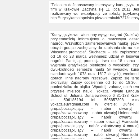
"Polecam dofinansowany intensywny kurs języka a
firm w Krakowie. Zaczyna się 11 lipca 2011. Jes
realizowany we współpracy ze szkołą językową
http://turystykamalopolska.pl/szkolenia/id/727/int
"Kursy językowe, wiosenny wysyp nagród (Kraków)
przyjemnością informujemy o marcowym deszc
nagród. Wszystkich zainteresowanych nauką języ
obcych gorąco zachęcamy do zapisania się na kur
Wiosenna promocja*. Słuchaczu – jeśli zapiszesz 
od 16 do 23 marca we¼miesz udział w losowa
nagród. Pamiętaj, promocja trwa do 18 marca.
wygrania gratyfikacje pieniężne o wysokości trzy
dwu-krotności semestru nauki (w wypadku kur
standardowych 1078 oraz 1617 złotych), weeken
górach, inne nagrody rzeczowe. Zapisz się tera
skorzystaj! Zapisy codziennie od 16 do 18:30,
poniedziałku do piątku. Wpadnij, zobacz, oceń sw
przyszłe miejsce nauki. Yokatta Private Langu
School ul. Juliana Dunajewskiego 6 31-133 Kra
tel. 506185194 tel. 505857398 e-mai
yokatta.eu@gmail.com W ofercie: Duński 
grupa/początkujący – nabór otwarty] 
grupa/zaawansowany – nabór otwarty] Holenderski
grupa/początkujący – nabór otwarty] 
grupa/zaawansowany – nabór otwarty] Francuski
grupa/początkujący – nabór zakończony 4 marca]
grupa/początkujący – nabór otwarty] 
grupa/zaawansowany – nabór otwarty] Niemiecki