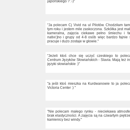
japońskiego ? :-)"
"Ja polecam Cj Vivid na ul Pilotów. Chodziłam ta
tym roku i jestem mile zaskoczona. Szkółka jest mał
kameralna, zajęcia ciekawe pełno śmiechu i fa
nativi:]no i grupy od 4-8 osób więc bardzo fajnie 
pracuje i dużo zostaje w głowie."
"Jeżeli ktoś chce się uczyć czeskiego to pole
Centrum Języków Słowiańskich - Slavia. Mają też i
języki słowiańskie :)"
"a jeśli ktoś mieszka na Kurdwanowie to ja pole
Victoria Center :) "
"Nie polecam małego rynku - nieciekawa atmosfe
brak elastyczności. A zajęcia są na czwartym piętrz
kamienicy bez windy."