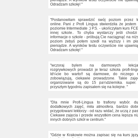
pieniądze. A wyników testu oczywiście nie ujawnią.
Odradzam szkołę! "
"Postanowiłam sprawdzić swój poziom przez t
online. Pani z Profi Lingua stwierdziła że jestem
poziomie Intermediate ;) P.S. - ukończyłam kurs FC
innej szkole.. To chyba wystarczy jeśli chodz
informacje o szkole - próbują Cie naciągnąć na niż
poziom żebyś potem szedł na wyższy i im pła
pieniądze. A wyników testu oczywiście nie ujawnią.
Odradzam szkołę! "
"wczoraj bylem na darmowych lekcja
rozgrywkowych prowadzi je teraz szkoła profi-ling
Id¼cie bo warto!! są darmowe, do niczego n
zobowiązują, ciekawie prowadzone. Takie zaję
organizowane są do 15 pa¼dziernika. super.
przyszłym tygodniu zapisałem się na kolejne. "
"Dla mnie Profi-Lingua to trafiony wybór. d
dodatkowych zajęć, miła atmosfera. bardzo dob
przygotowani lektorzy - od razu widać, że uczą z pas
Ciekawe zajęcia i przede wszystkim cena lepsza ni
innych dobrych szkół w centrum."
"Gdzie w Krakowie można zapisac się na kurs jęz