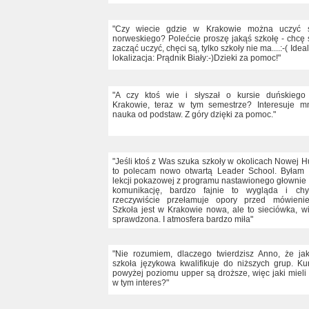
"Czy wiecie gdzie w Krakowie można uczyć s
norweskiego? Polećcie proszę jakąś szkołę - chcę 
zacząć uczyć, chęci są, tylko szkoły nie ma....:-( Idea
lokalizacja: Prądnik Biały:-)Dzieki za pomoc!"
"A czy ktoś wie i słyszał o kursie duńskieg
Krakowie, teraz w tym semestrze? Interesuje m
nauka od podstaw. Z góry dzięki za pomoc."
"Jeśli ktoś z Was szuka szkoły w okolicach Nowej H
to polecam nowo otwartą Leader School. Byłam
lekcji pokazowej z programu nastawionego głownie
komunikację, bardzo fajnie to wygląda i ch
rzeczywiście przełamuje opory przed mówieni
Szkoła jest w Krakowie nowa, ale to sieciówka, w
sprawdzona. I atmosfera bardzo miła"
"Nie rozumiem, dlaczego twierdzisz Anno, że ja
szkoła językowa kwalifikuje do niższych grup. Ku
powyżej poziomu upper są droższe, więc jaki mieli
w tym interes?"