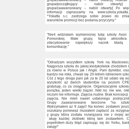
grupa/zaawansowany – nabór otwarty] Arabski
grupa/początkujący – nabór otwarty] 
grupa/zaawansowany – nabór otwarty] Po wię
informacji zapraszamy na www.szkola.yokatta
*Yokatta s.c. zastrzega sobie prawo do zmi
warunków promocji bez podania przyczyny."
"Nie4 widziałam wymienionej tutaj szkoły Axon
Pomorskiej. Małe grupy, fajna atmosfera
zdecydowanie największy nacisk kładą 
komunikację."
"Odradzam wszystkim szkołę York na Mackiewic
Najgorsza szkoła do jakiej kiedykolwiek chodziłem i
za równo w Polsce jak i Anglii. Pani dyrektor, os
bardzo nie miła, chwali się 20-letnim istnieniem szko
Cóż z tego droga pani jak za te 20 lat udało się 
wyszkolić aż dwóch studentów na poziom CPE
gratuluję, co za osiągnięcie. Organizacyjnie szkoła
porażka, jeden wielki bajzel. Nikt nic nie wie, nik
niczym nie informuje. Zajęcia nudne. Brak koncepcji
zajęcia. Nie mieli nawet ustalonego podręczni
Grupy zaawansowane tworzone "na sztukę
Wytrzymałem aż 9 zajęć! Na koniec zostałem jesz
oszukany ponieważ musiałem zapłacić za rezygna
z grupy która została rozwiązana nie z mojej wi
¯ałuję każdej złotówki którą tam zostawiłem. 
popełniłem duży błąd zapisując się do Yorku, bar
żałuję!"