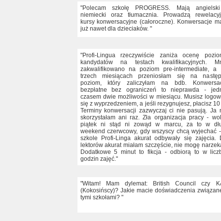
"Polecam szkołę PROGRESS. Mają angielski
niemiecki oraz tłumacznia. Prowadzą rewelacy
kursy konwersacyjne (całoroczne). Konwersacje m
już nawet dla dzieciaków. "
"Profi-Lingua rzeczywiście zaniża ocenę pozi
kandydatów na testach kwalifikacyjnych. Mn
zakwalifikowano na poziom pre-intermediate, a
trzech miesiącach przeniosłam się na nastę
poziom, który zaliczyłam na bdb. Konwersac
bezpłatne bez ograniczeń to nieprawda - jed
czasem dwie możliwości w miesiącu. Musisz logo
się z wyprzedzeniem, a jeśli rezygnujesz, płacisz 10 
Terminy konwersacji zazwyczaj ci nie pasują. Ja 
skorzystałam ani raz. Zła organizacja pracy - wo
piątek ni stąd ni zowąd w marcu, za to w dł
weekend czerwcowy, gdy wszyscy chcą wyjechać 
szkole Profi-Linga akurat odbywały się zajęcia.
lektorów akurat miałam szczęście, nie mogę narzek
Dodatkowe 5 minut to fikcja - odbiorą to w licz
godzin zajęć."
"Witam! Mam dylemat: British Council czy K
(Kokosińscy)? Jakie macie doświadczenia związan
tymi szkołami? "