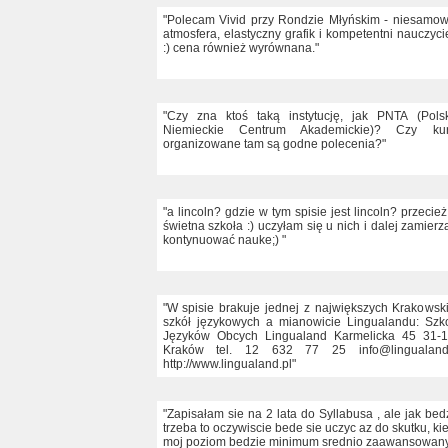
"Polecam Vivid przy Rondzie Młyńskim - niesamow
atmosfera, elastyczny grafik i kompetentni nauczyci
:) cena również wyrównana."
"Czy zna ktoś taką instytucję, jak PNTA (Pols
Niemieckie Centrum Akademickie)? Czy kur
organizowane tam są godne polecenia?"
"a lincoln? gdzie w tym spisie jest lincoln? przecież
świetna szkoła :) uczyłam się u nich i dalej zamier
kontynuować nauke;) "
"W spisie brakuje jednej z największych Krakowsk
szkół językowych a mianowicie Lingualandu: Szk
Języków Obcych Lingualand Karmelicka 45 31-
Kraków tel. 12 632 77 25 info@lingualand.
http://www.lingualand.pl"
"Zapisałam sie na 2 lata do Syllabusa , ale jak bed
trzeba to oczywiscie bede sie uczyc az do skutku, ki
moj poziom bedzie minimum srednio zaawansowany.