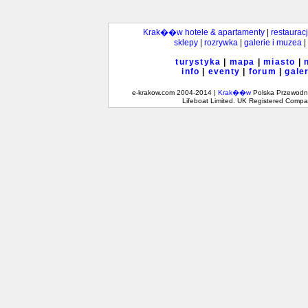
Krak��w hotele & apartamenty
|
restaurac
sklepy
|
rozrywka
|
galerie i muzea
|
turystyka
|
mapa
|
miasto
|
info
|
eventy
|
forum
|
gale
e-krakow.com 2004-2014 |
Krak��w
Polska Przewodni
Lifeboat Limited. UK Registered Comp