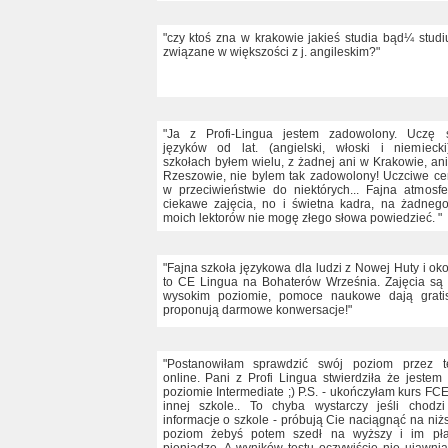
"czy ktoś zna w krakowie jakieś studia bąd¼ stud
związane w większości z j. angileskim?"
"Ja z Profi-Lingua jestem zadowolony. Uczę 
języków od lat. (angielski, włoski i niemieck
szkołach byłem wielu, z żadnej ani w Krakowie, an
Rzeszowie, nie bylem tak zadowolony! Uczciwe ce
w przeciwieństwie do niektórych... Fajna atmosfe
ciekawe zajęcia, no i świetna kadra, na żadneg
moich lektorów nie mogę złego słowa powiedzieć. "
"Fajna szkoła językowa dla ludzi z Nowej Huty i oko
to CE Lingua na Bohaterów Września. Zajęcia są
wysokim poziomie, pomoce naukowe dają grati
proponują darmowe konwersacje!"
"Postanowiłam sprawdzić swój poziom przez t
online. Pani z Profi Lingua stwierdziła że jestem
poziomie Intermediate ;) P.S. - ukończyłam kurs FC
innej szkole.. To chyba wystarczy jeśli chodz
informacje o szkole - próbują Cie naciągnąć na niż
poziom żebyś potem szedł na wyższy i im pła