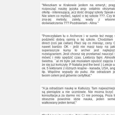
"Mieszkam w Krakowie jestem na emeryt.; pra
rozpocząć naukę języka ang- ostatnio otrzyma
ofertę - interesującą ,acz dość drogą/ szkoły Speak-
Nie wiem co myśleć, sądzić o tej szkole ???. Czy k
zna-jej metody, zalety, wady z własne
doświadczenia ??? Pozdrawiam - Alina "
"Przeczytałam tu o Archerze i w sumie też mogę 
podzielić dobrą opinią o tej szkole. Chodziłam
direct (coś jak callan) Płaci się co miesiąc, ceny 
nawet bardzo OK - jeśli nie masz kasy na jak
superaszcze kursy to archer jest najlepsz
rozwiązaniem. Jesli chcesz się przełamać nauczyć 
mówić i miło spędzić czas. Lektorzy fajni. Atmosf
świetna. ¯al mi było jak musiałam opuścić zajęcia 
że się już kończyły :P Natalia jest the best :) Lekcje a
ok. 5 lektorami z różnych krajów - kanada, USA, ang
itp. Wspólne wypady do pubu. Ale odradzam je
twoim celem jest głównie certyfikat."
"A ja odradzam naukę w Katiuszy. Tam najważniej
są pieniądze a nie uczniowie. Nie mozna liczyć
konsultacje,a za darmo nic Ci nie pomogą. Poza 
strasznie powolnie idzie nauka, jeden seme
wałkowany jeden temat."