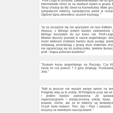
"Profi Lingu to porażka. Zakwalifikowałam sie do gr
Intermediate mimo że na studiach byłam w grupie 
Teraz chodzę do My Seed na Karmelickiej. Małe gru
sympatyczni lektorzy, sympatyczne panie w recepc
Ogólnie fajna atmosfera i poziom trzymają. "
"ja na szczęście się nie sparzyłam od razu trafiłam
miejsca, z którego jestem bardzo zadowolona 
którego korzystam do już trzeci rok. Profi-Ling
Miałam dłuższy przestój w nauce angielskiego. dzi
moim lektorom zrobiłam bardzo duże postęp ¦wiet
motywują, przerabiają z grupą dużo materiału cho
nie ograniczają się do podręcznika. ¦wietnie tłumac
profi - lingua polecam każdemu"
"Szukam kursu angielskiego na Ruczaju. Czy K
może mi coś polecić ? Z góry dziękuję. Pozdrawi
Jola."
"Nikt tu jeszcze nie wyraził swojej opinni na te
Poligloty, więc ja to zrobię. W Poliglocie uczę się od 
i jestem bardzo zadowolona. Ze sprawa
organizacyjnymi i elastycznością szkoły bywa,
prawda, różnie, ale za to lektorzy są fantastycz
Uczyli mnie kolejno: Tom, Jay i Paul i uważam,
wszyscy sa świetnymi nauczycielami. "