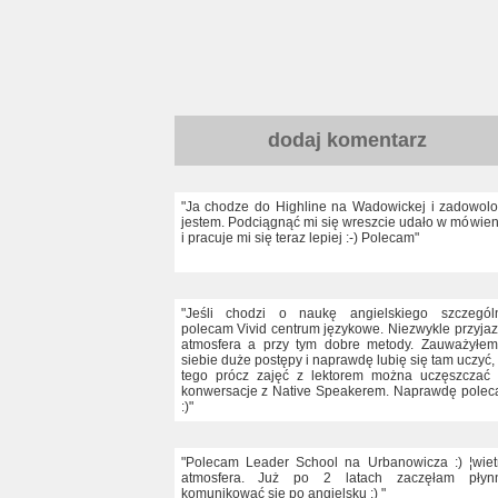
dodaj komentarz
"Ja chodze do Highline na Wadowickej i zadowol
jestem. Podciągnąć mi się wreszcie udało w mówien
i pracuje mi się teraz lepiej :-) Polecam"
"Jeśli chodzi o naukę angielskiego szczegól
polecam Vivid centrum językowe. Niezwykle przyja
atmosfera a przy tym dobre metody. Zauważyłe
siebie duże postępy i naprawdę lubię się tam uczyć,
tego prócz zajęć z lektorem można uczęszczać
konwersacje z Native Speakerem. Naprawdę pole
:)"
"Polecam Leader School na Urbanowicza :) ¦wie
atmosfera. Już po 2 latach zaczęłam płynn
komunikować się po angielsku :) "