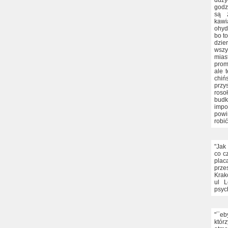
duży
godz
są z
kawi
ohyd
bo t
dzie
wsz
mias
prom
ale 
chiń
przy
roso
budk
impo
powi
robi
"Jak
co c
plac
prze
Krak
ul L
psyc
"¯eb
któr