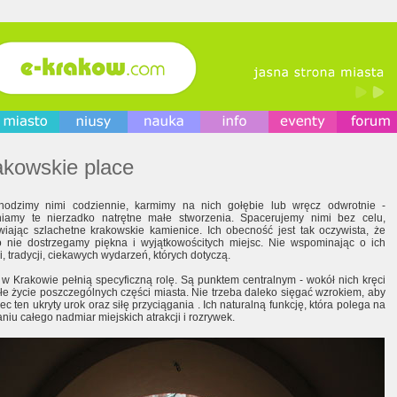
akowskie place
hodzimy nimi codziennie, karmimy na nich gołębie lub wręcz odwrotnie -
iamy te nierzadko natrętne małe stworzenia. Spacerujemy nimi bez celu,
wiając szlachetne krakowskie kamienice. Ich obecność jest tak oczywista, że
o nie dostrzegamy piękna i wyjątkowościtych miejsc. Nie wspominając o ich
ii, tradycji, ciekawych wydarzeń, których dotyczą.
 w Krakowie pełnią specyficzną rolę. Są punktem centralnym - wokół nich kręci
ałe życie poszczególnych części miasta. Nie trzeba daleko sięgać wzrokiem, aby
ec ten ukryty urok oraz siłę przyciągania . Ich naturalną funkcję, która polega na
niu całego nadmiar miejskich atrakcji i rozrywek.