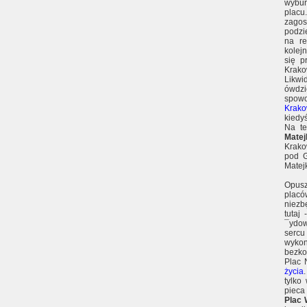
wybur
placu
zagos
podzi
na re
kolej
się 
Krako
Likwid
ówdzi
spowo
Krak
kiedy
Na te
Matej
Krako
pod G
Matej
Opusz
plac
niezb
tutaj 
¯ydow
sercu
wyko
bezko
Plac 
życia
tylko
pieca
Plac 