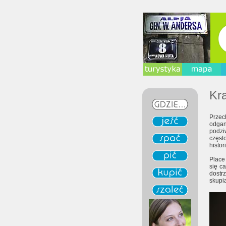
Kr
Przec
odgan
podzi
częst
histor
Place
się c
dostrz
skupia