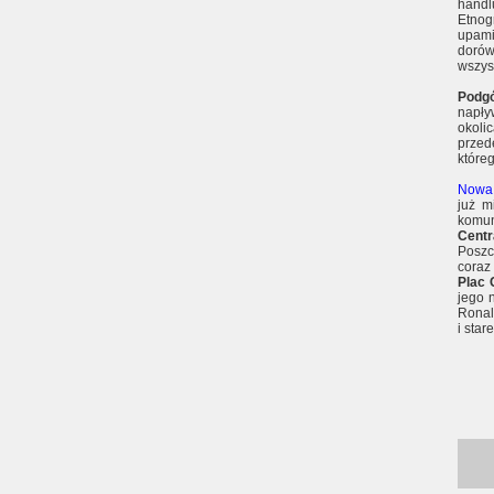
handl
Etnog
upami
dorów
wszys
Podg
napły
okoli
przed
które
Nowa
już m
komun
Centr
Poszc
coraz
Plac 
jego 
Ronal
i sta