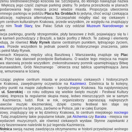
zeniu średniowiecznego kościoła św. Szczepana, do którego nawiązuje nazwa
. Większą jego część zajmuje parking płatny. To jedyna przeszkoda w planach
podarowania tego miejsca przez władze miasta. Propozycja utworzenia
emnego parkingu w pobliżu
Placu Na Groblach
to jedyna, choć wciąż czekająca
alizację, najlepsza alternatywa. Szczepański mógłby stać się ciekawym i
nym centrum kulturalnym Krakowa, przede wszystkim, ze względu na znajdujący
przy nim
Teatr Stary
, tzw. Pałac Sztuk czy oddział
Muzeum Narodowego
w
wie.
acja parkingu, granity strzegomskie, płyty tarasowe z Indii, pojawiający się tu i
e kamień pochodzący z Brazylii, a także porfiry z Włoch. Te zabiegi i elementy
dują, że również
Mały Rynek
stanie centralnym punktem, tętniącego życiem,
owa
. Przede wszystkim to jednak powrót do historycznego znaczenia, jakie
ś pełnił Mały Rynek.
renach Kleparza, między ulicą Basztową i Warszawską znajduje się
Plac
ki
. Przez lata stanowił przedpole Barbakanu. O wadze tego miejsca na mapie
wa stanowią przede wszystkim: zrekonstruowany pomnik upamiętniający Bitwę
runawaldem, Grób Nieznanego ¯ołnierza oraz tablica upamiętniająca Jana
kę, wmurowana w ścianę.
czając piękne centrum miasta w poszukiwaniu ciekawych i historycznych
ów Krakowa, zawędrujemy oczywiście na
Kazimierz
. Dzielnica ta to kolejny,
ędny punkt na mapie zabytkowo - turystycznego Krakowa. Na najsłynniejszej
-
ul. Szerokiej
- co roku odbywa się wielkie święto muzyki - Festiwal Kultury
skiej. Impreza ta regularnie skupia masę, ledwo mieszczących sie w samym
 Kazimierza, ludzi. Rok w rok, organizatorzy zapraszają najlepszych
nawców muzyki klezmerskiej, dzięki czemu festiwal ten staje się
nkurencyjnym na tym polu, zarówno w Polsce, jak i w całej Europie.
Nowy, znajdujący się w tej dzielnicy Krakowa, to centrum miejskiego
nocnego
. Tutaj znajdziemy takie popularne lokale, jak
Alchemia
czy
Baraka
- miejsca nie
 wydarzeń muzycznych, ale również ciekawych wystaw. Słynne zapiekanki z
 czy faszerowane naleśniki to już legenda Kazimierza.
Wolnica
swoją nazwę zawdzięcza otrzymanemu w historii przywilejowi wolnego