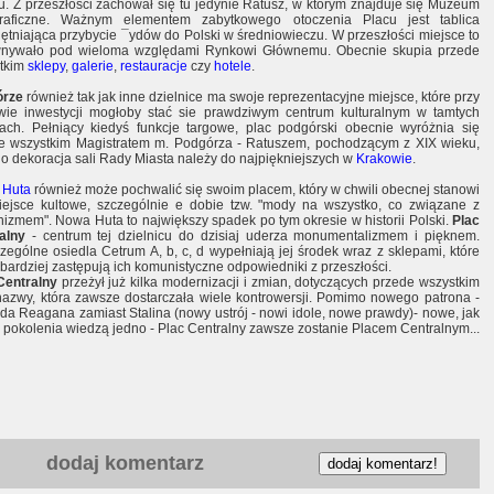
u. Z przeszłości zachował się tu jedynie Ratusz, w którym znajduje się Muzeum
raficzne. Ważnym elementem zabytkowego otoczenia Placu jest tablica
ętniająca przybycie ¯ydów do Polski w średniowieczu. W przeszłości miejsce to
nywało pod wieloma względami Rynkowi Głównemu. Obecnie skupia przede
tkim
sklepy
,
galerie
,
restauracje
czy
hotele
.
órze
również tak jak inne dzielnice ma swoje reprezentacyjne miejsce, które przy
wie inwestycji mogłoby stać sie prawdziwym centrum kulturalnym w tamtych
cach. Pełniący kiedyś funkcje targowe, plac podgórski obecnie wyróżnia się
e wszystkim Magistratem m. Podgórza - Ratuszem, pochodzącym z XIX wieku,
go dekoracja sali Rady Miasta należy do najpiękniejszych w
Krakowie
.
 Huta
również może pochwalić się swoim placem, który w chwili obecnej stanowi
iejsce kultowe, szczególnie e dobie tzw. "mody na wszystko, co związane z
izmem". Nowa Huta to największy spadek po tym okresie w historii Polski.
Plac
alny
- centrum tej dzielnicu do dzisiaj uderza monumentalizmem i pięknem.
zególne osiedla Cetrum A, b, c, d wypełniają jej środek wraz z sklepami, które
 bardziej zastępują ich komunistyczne odpowiedniki z przeszłości.
Centralny
przeżył już kilka modernizacji i zmian, dotyczących przede wszystkim
nazwy, która zawsze dostarczała wiele kontrowersji. Pomimo nowego patrona -
da Reagana zamiast Stalina (nowy ustrój - nowi idole, nowe prawdy)- nowe, jak
re pokolenia wiedzą jedno - Plac Centralny zawsze zostanie Placem Centralnym...
dodaj komentarz