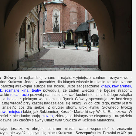
k Główny
to najbardziej znane i najatrakcyjniejsze centrum rozrywkowo -
ralne Krakowa. Jeden z powodów, dla których właśnie to miasto zostało uznane
jbardziej atrakcyjną europejską stolicę. Duże zagęszczenie
knajp, kawiarenek,
ek
,
rozmaite kina, teatry
powodują, że żaden wieczór nie będzie stracony.
owskie
restauracje
pozwolą nam zasmakować kuchni niemal z każdego zakątka
a, a
hotele
z pięknym widokiem na Rynek Główny spowodują, że będziemy
li tutaj wracać przy każdej nadażającej się okazji. W obliczu tego, każdy jest w
e znale¼ć coś dla siebie. Z drugiej strony, urok Rynku Głównego tworzą
kowe miejsca
takie, jak Sukiennice, Kościół Mariacki czy Wieża Ratuszowa. W
zości z nich funkcjonują
muzea
, zbierające historyczne eksponaty i arcydzieła
i dawnej jak choćby sławny Ołtarz Wita Stwosza w Kościele Mariackim.
tając jeszcze w obrębie centrum miasta, warto wspomnieć o znacznie
szym, ale wyróżniającym się placu Krakowa -
Szczepańskim
. Powstał w XIX po