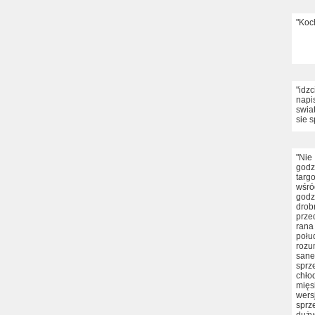
"Koc
"idz
napi
swia
sie 
"Ni
godz
targ
wśró
godz
dro
prze
rana
połu
rozu
sane
spr
chło
mięs
wers
sprz