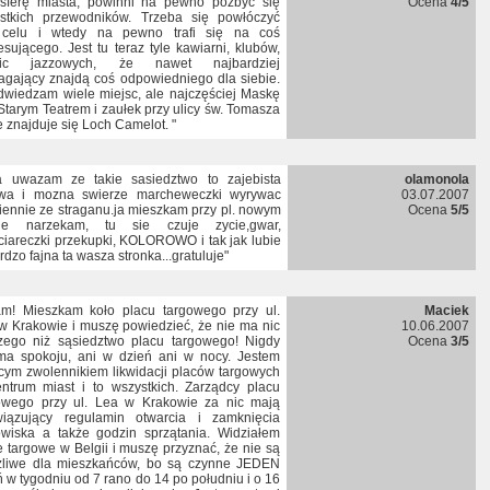
sferę miasta, powinni na pewno pozbyć się
Ocena
4/5
stkich przewodników. Trzeba się powłóczyć
celu i wtedy na pewno trafi się na coś
resującego. Jest tu teraz tyle kawiarni, klubów,
nic jazzowych, że nawet najbardziej
gający znajdą coś odpowiedniego dla siebie.
dwiedzam wiele miejsc, ale najczęściej Maskę
Starym Teatrem i zaułek przy ulicy św. Tomasza
e znajduje się Loch Camelot. "
a uwazam ze takie sasiedztwo to zajebista
olamonola
wa i mozna swierze marcheweczki wyrywac
03.07.2007
iennie ze straganu.ja mieszkam przy pl. nowym
Ocena
5/5
ie narzekam, tu sie czuje zycie,gwar,
ciareczki przekupki, KOLOROWO i tak jak lubie
ardzo fajna ta wasza stronka...gratuluje"
am! Mieszkam koło placu targowego przy ul.
Maciek
w Krakowie i muszę powiedzieć, że nie ma nic
10.06.2007
zego niż sąsiedztwo placu targowego! Nigdy
Ocena
3/5
ma spokoju, ani w dzień ani w nocy. Jestem
cym zwolennikiem likwidacji placów targowych
ntrum miast i to wszystkich. Zarządcy placu
owego przy ul. Lea w Krakowie za nic mają
iązujący regulamin otwarcia i zamknięcia
owiska a także godzin sprzątania. Widziałem
e targowe w Belgii i muszę przyznać, że nie są
żliwe dla mieszkańców, bo są czynne JEDEN
ń w tygodniu od 7 rano do 14 po południu i o 16