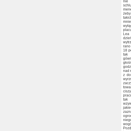
nie 
schl
mene
żeby
takic
mnie
wyłą
plac
Lea 
dzi
wytr
rano
18 p
tak 
gówn
głoś
godz
nad 
z do
wyrz
zacz
towar
cisz
pracu
tak 
wzy
jaki
zazn
ogro
nieg
wogó
Poz