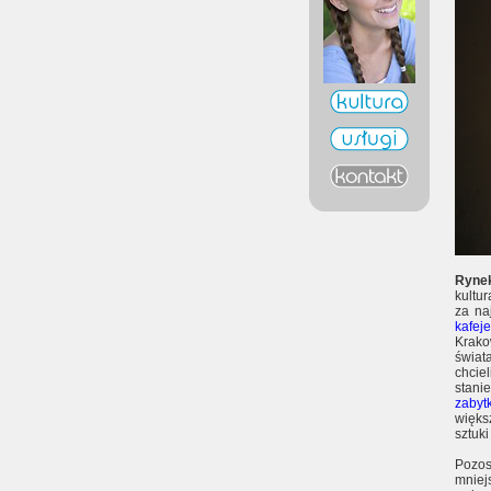
Ryne
kultu
za na
kafej
Krak
świat
chcie
stani
zabyt
więks
sztuk
Pozos
mniej