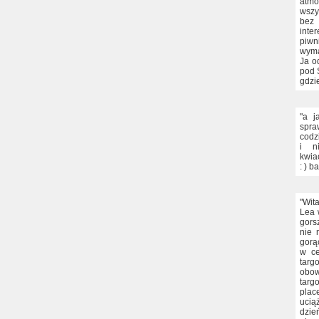
atmo
wszy
bez 
inte
piw
wyma
Ja o
pod 
gdzi
"a j
spra
codz
i n
kwia
: ) b
"Wit
Lea 
gors
nie 
gorą
w ce
targ
obow
targ
plac
ucią
dzie