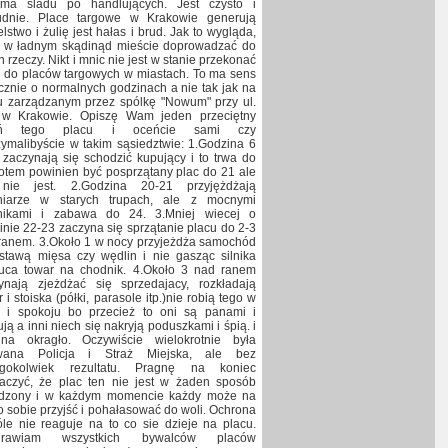
ma śladu po handlujących. Jest czysto i
udnie. Place targowe w Krakowie generują
lstwo i żulię jest hałas i brud. Jak to wygląda,
 w ładnym skądinąd mieście doprowadzać do
h rzeczy. Nikt i mnic nie jest w stanie przekonać
 do placów targowych w miastach. To ma sens
cznie o normalnych godzinach a nie tak jak na
u zarządzanym przez spólkę "Nowum" przy ul.
w Krakowie. Opiszę Wam jeden przeciętny
eń tego placu i oceńcie sami czy
zymalibyście w takim sąsiedztwie: 1.Godzina 6
 zaczynają się schodzić kupujący i to trwa do
otem powinien być posprzątany plac do 21 ale
nie jest. 2.Godzina 20-21 przyjężdżają
iarze w starych trupach, ale z mocnymi
nikami i zabawa do 24. 3.Mniej wiecej o
inie 22-23 zaczyna się sprzątanie placu do 2-3
ranem. 3.Około 1 w nocy przyjeżdża samochód
stawą mięsa czy wędlin i nie gasząc silnika
uca towar na chodnik. 4.Około 3 nad ranem
ynają zjeżdżać się sprzedajacy, rozkładają
 i stoiska (półki, parasole itp.)nie robią tego w
y i spokoju bo przecież to oni są panami i
ją a inni niech się nakryją poduszkami i śpią. i
na okragło. Oczywiście wielokrotnie była
wana Policja i Straż Miejska, ale bez
egokolwiek rezultatu. Pragnę na koniec
aczyć, że plac ten nie jest w żaden sposób
dzony i w każdym momencie każdy może na
o sobie przyjść i pohałasować do woli. Ochrona
le nie reaguje na to co sie dzieje na placu.
drawiam wszystkich bywalców placów