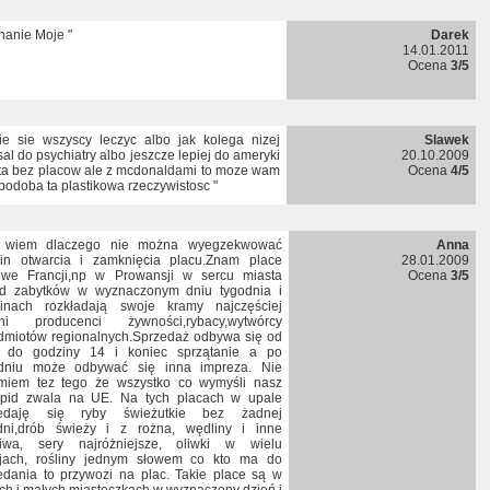
hanie Moje "
Darek
14.01.2011
Ocena
3/5
cie sie wszyscy leczyc albo jak kolega nizej
Slawek
sal do psychiatry albo jeszcze lepiej do ameryki
20.10.2009
ta bez placow ale z mcdonaldami to moze wam
Ocena
4/5
spodoba ta plastikowa rzeczywistosc "
e wiem dlaczego nie można wyegzekwować
Anna
in otwarcia i zamknięcia placu.Znam place
28.01.2009
owe Francji,np w Prowansji w sercu miasta
Ocena
3/5
d zabytków w wyznaczonym dniu tygodnia i
inach rozkładają swoje kramy najczęściej
bni producenci żywności,rybacy,wytwórcy
dmiotów regionalnych.Sprzedaż odbywa się od
 do godziny 14 i koniec sprzątanie a po
dniu może odbywać się inna impreza. Nie
miem tez tego że wszystko co wymyśli nasz
pid zwala na UE. Na tych placach w upale
zedaję się ryby świeżutkie bez żadnej
dni,drób świeży i z rożna, wędliny i inne
iwa, sery najróżniejsze, oliwki w wielu
jach, rośliny jednym słowem co kto ma do
edania to przywozi na plac. Takie place są w