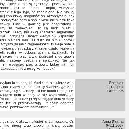
ch i małych miasteczkach w wyznaczony dzień i
iny. Place te cieszą ogromnym powodzeniem
nane, jest to ogromna frajda, wszystkie
arenki z tego żyją, są zapełnione. Nie ma tej
nej zabudowy straganów ani okropnych budek
o podwyższa ceny a nabija kasę nie miastu tylko
rżawcy. Plac w godzinę jest posprzątany i
yscy są zadowoleni. To są uroki miast i
teczek. Każdy ma swój charakter, regionalny,
uje i przyciąga.Kleparz kiedyś był wspaniały,
teraz nie taki sam , za dużo na nim ciuchów i
szczyzny, za mało regionalności. Brakuje babć z
słowiową pietruszką z własnej działki, kurką na
łek, roślin wyhodowanych na działkach. Te
i zacieśniły plac, towar podrożał a do tego z
rtu, naszego trzeba się naszukać. Nie tak
nien wyglądac plac targowy. Lubię na nich
ć zakupy,ale nie znoszę tych budek."
 czytam to co napisał Maciek to nie wierze w to
Grzesiek
zytam. Człowieku na jakim ty świecie żyjesz,na
01.12.2007
ach targowych w nocy nikt nie handluje, a jak ci
Ocena
3/5
szkadza auto w nocy to się wyprowad¼ za
ów do lasu, może przejeżdżające auta w nocy
ea tez ci przeszkadzają. Polecam dobrego
hiatrę. pozdrawiam normalnych :) "
y poznać Kraków, najlepiej tu zamieszkać. Ci,
Anna Dymna
zy nie mogą tego zrobić, a chcą poczuć
04.11.2007