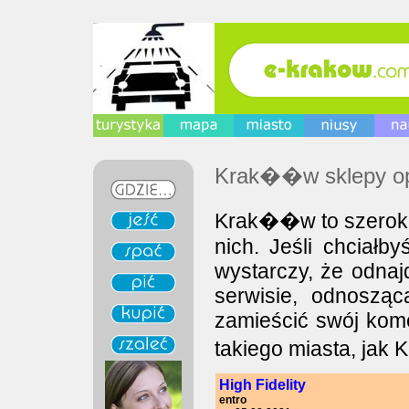
Krak��w sklepy op
Krak��w to szeroki
nich. Jeśli chciałb
wystarczy, że odna
serwisie, odnoszą
zamieścić swój kom
takiego miasta, ja
High Fidelity
entro