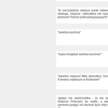
"to rzeczywiście miejsce warte odwie
obsługa, miejsce i atmosfera nie nac
jedzenie! Pycha! polecamyyyyyyyyy!!!! 
"swietna kuchnia"
"super knajpka! swietna kuchnia! "
"świetne miejsce! Miła atmosfera. Do
A desery najlepsze w Krakowie!"
"gdyby nie właścicielka - to nie b
miejsca! Polecam, bo warto, a opi
samemu podjąć niż słuchać tych niby