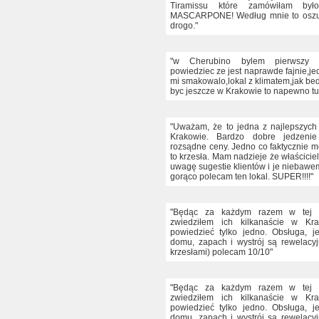
Tiramissu które zamówiłam by
MASCARPONE! Według mnie to oszu
drogo."
"w Cherubino bylem pierwszy 
powiedziec ze jest naprawde fajnie,j
mi smakowalo,lokal z klimatem,jak be
byc jeszcze w Krakowie to napewno tu
"Uważam, że to jedna z najlepszych 
Krakowie. Bardzo dobre jedzeni
rozsądne ceny. Jedno co faktycznie m
to krzesła. Mam nadzieje że właścici
uwagę sugestie klientów i je niebawe
gorąco polecam ten lokal. SUPER!!!!"
"Będąc za każdym razem w tej re
zwiedziłem ich kilkanaście w Kr
powiedzieć tylko jedno. Obsługa, j
domu, zapach i wystrój są rewelacyj
krzesłami) polecam 10/10"
"Będąc za każdym razem w tej re
zwiedziłem ich kilkanaście w Kr
powiedzieć tylko jedno. Obsługa, j
domu, zapach i wystrój są rewelacyj