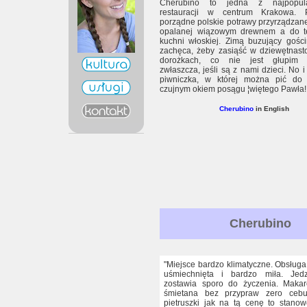
Cherubino to jedna z najpopular
restauracji w centrum Krakowa. P
porządne polskie potrawy przyrządzan
opalanej wiązowym drewnem a do t
kuchni włoskiej. Zimą buzujący gośc
zachęca, żeby zasiąść w dziewętnast
dorożkach, co nie jest głupim 
zwłaszcza, jeśli są z nami dzieci. No i
piwniczka, w której można pić do
czujnym okiem posągu ¦więtego Pawła!
Cherubino
in English
Cherubino
"Miejsce bardzo klimatyczne. Obsługa
uśmiechnięta i bardzo miła. Jed
zostawia sporo do życzenia. Maka
śmietana bez przypraw zero cebu
pietruszki jak na tą cenę to stano