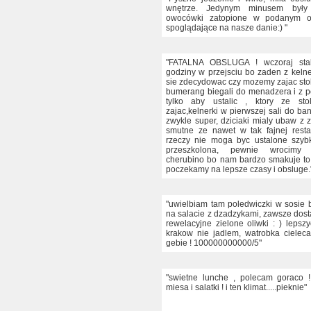
wnętrze. Jedynym minusem były
owocówki zatopione w podanym o
spoglądające na nasze danie:) "
"FATALNA OBSLUGA ! wczoraj sta
godziny w przejsciu bo zaden z keln
sie zdecydowac czy mozemy zajac stoli
bumerang biegali do menadzera i z 
tylko aby ustalic , ktory ze st
zajac,kelnerki w pierwszej sali do ban
zwykle super, dziciaki mialy ubaw z 
smutne ze nawet w tak fajnej restau
rzeczy nie moga byc ustalone szyb
przeszkolona, pewnie wrocimy
cherubino bo nam bardzo smakuje to 
poczekamy na lepsze czasy i obsluge.
"uwielbiam tam poledwiczki w sosie
na salacie z dzadzykami, zawsze dost
rewelacyjne zielone oliwki : ) lepsz
krakow nie jadlem, watrobka cielec
gebie ! 100000000000/5"
"swietne lunche , polecam goraco !
miesa i salatki ! i ten klimat.....pieknie"