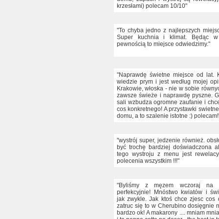
krzesłami) polecam 10/10"
"To chyba jedno z najlepszych miejs
Super kuchnia i klimat. Będąc w
pewnością to miejsce odwiedzimy."
"Naprawdę świetne miejsce od lat. 
wiedzie prym i jest według mojej opi
Krakowie, włoska - nie w sobie równy
zawsze świeże i naprawdę pyszne. Gri
sali wzbudza ogromne zaufanie i chc
cos konkretnego! A przystawki swietne
domu, a to szalenie istotne :) polecam!
"wystrój super, jedzenie również. ob
być trochę bardziej doświadczona a
tego wystroju z menu jest rewelac
polecenia wszystkim !!!"
"Byliśmy z męzem wczoraj na ko
perfekcyjnie! Mnóstwo kwiatów i św
jak zwykle. Jak ktoś chce zjesc cos 
zatruc się to w Cherubino dosięgnie n
bardzo ok! A makarony .... mniam mn