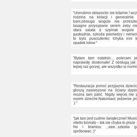
"cherubino skiepscilo sie totalnie ! wc
rodzina na kolacji i generalnie
bani,obsluga wogole nie przeszko
lasagne przysypane serem zeby nie
stara salata a szpinak wogole 
paskudnie, szkoda pieniedzy i nerwo
to bylo pusciutenko !chyba inni t
spadek lotow."
"Byłam tam ostatnio... polecam je
naprawdę doskonałe! Z obsługą jak
lepiej raz gorzej, ale wszystko w normi
"Restauracja ponoć przyjazna dziec
głoszą zawieszone na ściany dypl
można tam palić. Nigdy więcej nie 
moimi dziećmi.Natomiast jedzenie je
:) "
"jak tam jest cudnie świątecznie! Mus
vitello tonnato - tak sie chyba to pisze 
No i tiramisu ...eee...szkoda g
spróbowac :)"