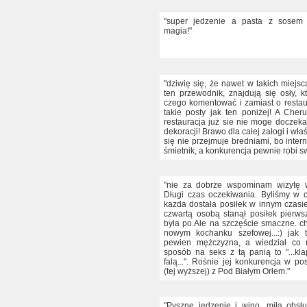
"super jedzenie a pasta z sosem 
magia!"
"dziwię się, że nawet w takich miejsc
ten przewodnik, znajdują się osły, k
czego komentować i zamiast o restau
takie posty jak ten poniżej! A Cheru
restauracja już sie nie moge doczeka
dekoracji! Brawo dla całej załogi i właś
się nie przejmuje bredniami, bo inter
śmietnik, a konkurencja pewnie robi sw
"nie za dobrze wspominam wizytę w
Długi czas oczekiwania. Byliśmy w c
kazda dostała posiłek w innym czasie
czwartą osobą stanął posiłek pierw
była po.Ale na szczęście smaczne. ch
nowym kochanku szefowej...:) jak 
pewien mężczyzna, a wiedział co 
sposób na seks z tą panią to "...kla
falą...". Rośnie jej konkurencja w po
(tej wyższej) z Pod Białym Orłem."
"Pyszne jedzenie i wino, miła obsłu