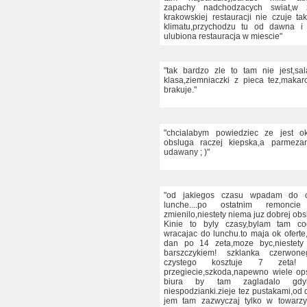
zapachy nadchodzacych swiat,w 
krakowskiej restauracji nie czuje t
klimatu,przychodzu tu od dawna i 
ulubiona restauracja w miescie"
"tak bardzo zle to tam nie jest,sal
klasa,ziemniaczki z pieca tez,maka
brakuje."
"chcialabym powiedziec ze jest ok
obsluga raczej kiepska,a parmeza
udawany ; )"
"od jakiegos czasu wpadam do c
lunche....po ostatnim remonci
zmienilo,niestety niema juz dobrej ob
Kinie to byly czasy,bylam tam cod
wracajac do lunchu.to maja ok oferte,
dan po 14 zeta,moze byc,niestety 
barszczykiem! szklanka czerwon
czystego kosztuje 7 zeta!
przegiecie,szkoda,napewno wiele o
biura by tam zagladalo gd
niespodzianki.zieje tez pustakami,od
jem tam zazwyczaj tylko w towarzy