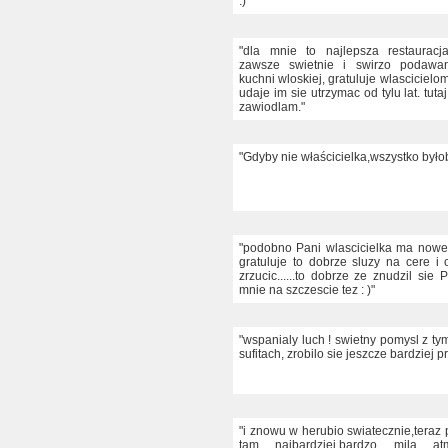
:)"
"dla mnie to najlepsza restauracj
zawsze swietnie i swirzo podawa
kuchni wloskiej, gratuluje wlascicielo
udaje im sie utrzymac od tylu lat. tuta
zawiodlam."
"Gdyby nie właścicielka,wszystko było
"podobno Pani wlascicielka ma now
gratuluje to dobrze sluzy na cere i 
zrzucic......to dobrze ze znudzil sie
mnie na szczescie tez : )"
"wspanialy luch ! swietny pomysl z ty
sufitach, zrobilo sie jeszcze bardziej p
"i znowu w herubio swiatecznie,teraz
tam najbardziej,bardzo mila atmo