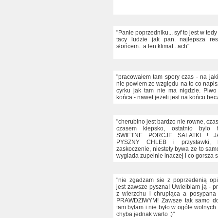
"Panie poprzedniku... syf to jest w ted
tacy ludzie jak pan. najlepsza re
słońcem.. a ten klimat.. ach"
"pracowałem tam spory czas - na ja
nie powiem ze względu na to co napis
cyrku jak tam nie ma nigdzie. Piwo
końca - nawet jeżeli jest na końcu beczki
"cherubino jest bardzo nie rowne, cz
czasem kiepsko, ostatnio bylo t
SWIETNE PORCJE SALATKI ! 
PYSZNY CHLEB i przystawki, b
zaskoczenie, niestety bywa ze to sa
wyglada zupelnie inaczej i co gorsza 
"nie zgadzam sie z poprzedenią op
jest zawsze pyszna! Uwielbiam ją - p
z wierzchu i chrupiąca a posypan
PRAWDZIWYM! Zawsze tak samo dob
tam byłam i nie było w ogóle wolnych 
chyba jednak warto :)"