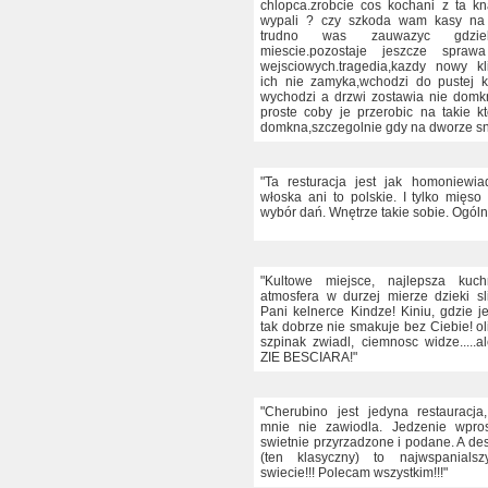
chlopca.zrobcie cos kochani z ta kn
wypali ? czy szkoda wam kasy na
trudno was zauwazyc gdzie
miescie.pozostaje jeszcze spraw
wejsciowych.tragedia,kazdy nowy kl
ich nie zamyka,wchodzi do pustej k
wychodzi a drzwi zostawia nie domkn
proste coby je przerobic na takie k
domkna,szczegolnie gdy na dworze sni
"Ta resturacja jest jak homoniewi
włoska ani to polskie. I tylko mięso 
wybór dań. Wnętrze takie sobie. Ogóln
"Kultowe miejsce, najlepsza kuch
atmosfera w durzej mierze dzieki sli
Pani kelnerce Kindze! Kiniu, gdzie je
tak dobrze nie smakuje bez Ciebie! ol
szpinak zwiadl, ciemnosc widze.....al
ZIE BESCIARA!"
"Cherubino jest jedyna restauracja
mnie nie zawiodla. Jedzenie wpros
swietnie przyrzadzone i podane. A de
(ten klasyczny) to najwspanials
swiecie!!! Polecam wszystkim!!!"