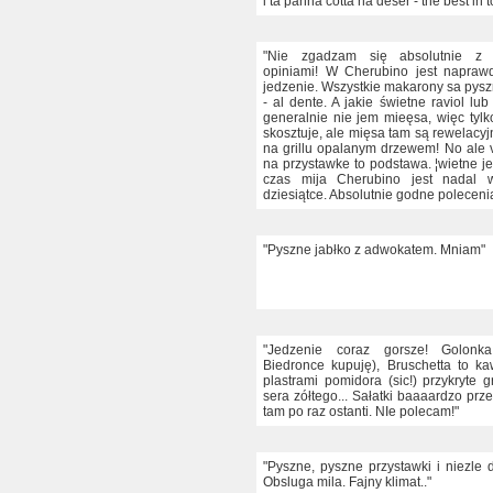
i ta panna cotta na deser - the best in 
"Nie zgadzam się absolutnie z 
opiniami! W Cherubino jest napraw
jedzenie. Wszystkie makarony sa pysz
- al dente. A jakie świetne raviol lub 
generalnie nie jem mieęsa, więc tyl
skosztuje, ale mięsa tam są rewelacy
na grillu opalanym drzewem! No ale v
na przystawke to podstawa. ¦wietne j
czas mija Cherubino jest nadal 
dziesiątce. Absolutnie godne polecenia
"Pyszne jabłko z adwokatem. Mniam"
"Jedzenie coraz gorsze! Golonk
Biedronce kupuję), Bruschetta to ka
plastrami pomidora (sic!) przykryte 
sera zółtego... Sałatki baaaardzo prz
tam po raz ostanti. NIe polecam!"
"Pyszne, pyszne przystawki i niezle 
Obsluga mila. Fajny klimat.."