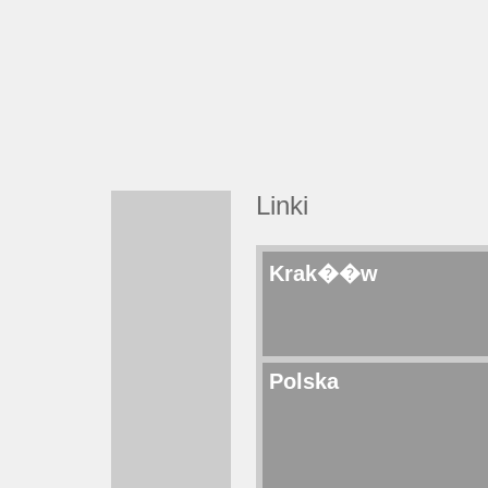
Linki
Krak��w
Polska