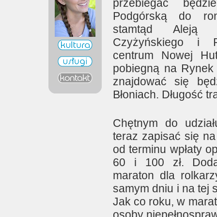
przebiegać będzi
Podgórską do ron
stamtąd Aleją
Czyżyńskiego i P
centrum Nowej Hut
pobiegną na Rynek
znajdować się bę
Błoniach. Długość tr
Chętnym do udział
teraz zapisać się na
od terminu wpłaty op
60 i 100 zł. Doda
maraton dla rolkarz
samym dniu i na tej 
Jak co roku, w mara
osoby niepełnospra