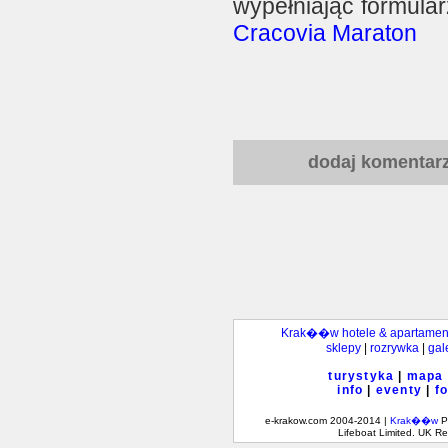
wypełniając formular
Cracovia Maraton
dodaj komentar
Krak��w hotele & apartamen
sklepy
|
rozrywka
|
gal
turystyka
|
mapa
info
|
eventy
|
f
e-krakow.com 2004-2014 |
Krak��w
Po
Lifeboat Limited. UK 