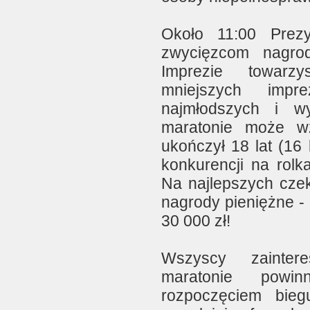
Około 11:00 Prez
zwycięzcom nagro
Imprezie towarz
mniejszych impr
najmłodszych i w
maratonie może wz
ukończył 18 lat (16 l
konkurencji na rolk
Na najlepszych cz
nagrody pieniężne 
30 000 zł!
Wszyscy zainter
maratonie powin
rozpoczęciem bieg