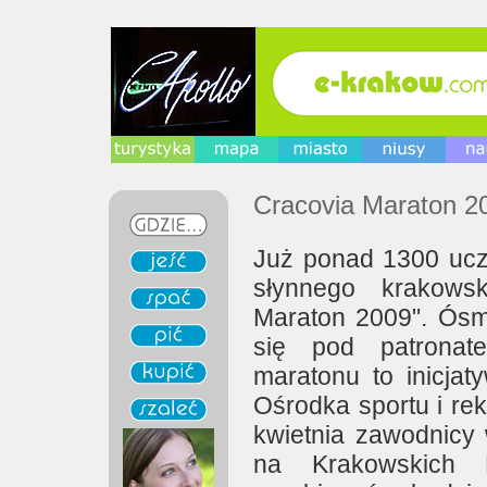
Cracovia Maraton 2
Już ponad 1300 ucze
słynnego krakows
Maraton 2009". Ós
się pod patronat
maratonu to inicja
Ośrodka sportu i rek
kwietnia zawodnicy 
na Krakowskich B