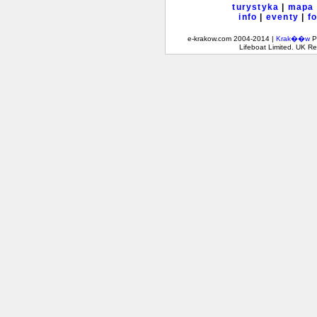
turystyka
|
mapa
info
|
eventy
|
f
e-krakow.com 2004-2014 |
Krak��w
Po
Lifeboat Limited. UK 