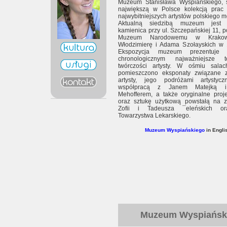
Muzeum Stanisława Wyspiańskiego, s
największą w Polsce kolekcją prac
najwybitniejszych artystów polskiego 
Aktualną siedzibą muzeum jest 
kamienica przy ul. Szczepańskiej 11,
Muzeum Narodowemu w Krakow
Włodzimierę i Adama Szołayskich w 
Ekspozycja muzeum prezentuje
chronologicznym najważniejsze
twórczości artysty. W ośmiu salac
pomieszczono eksponaty związane 
artysty, jego podróżami artystyc
współpracą z Janem Matejką i
Mehofferem, a także oryginalne proj
oraz sztukę użytkową powstałą na 
Zofii i Tadeusza ¯eleńskich 
Towarzystwa Lekarskiego.
Muzeum Wyspiańskiego
in Engli
Muzeum Wyspiańsk